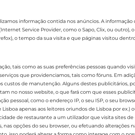
lizamos informação contida nos anúncios. A informação c
(Internet Service Provider, como o Sapo, Clix, ou outro), o
efox), o tempo da sua visita e que páginas visitou dentr
ção, tais como as suas preferências pessoas quando visit
serviços que providenciamos, tais como fóruns. Em adi
os custos de manutenção. Alguns destes publicitários, po
am no nosso website, o que fará com que esses publici
 pessoal, como o endereço IP, o seu ISP, o seu browser,
 Lisboa apenas aos leitores oriundos de Lisboa por ex.) 
idade de restaurante a um utilizador que visita sites de 
s, nas opções do seu browser, ou efetuando alterações n
to, isso poderá alterar a forma como interage com o noss