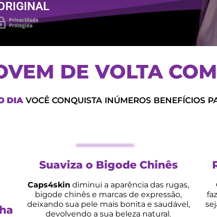
ORIGINAL
JOVEM DE VOLTA COM
O DIA
VOCÊ CONQUISTA INÚMEROS BENEFÍCIOS PA
Suaviza o Bigode Chinês
Caps4skin
diminui a aparência das rugas,
bigode chinês e marcas de expressão,
fa
deixando sua pele mais bonita e saudável,
se
nha
devolvendo a sua beleza natural.