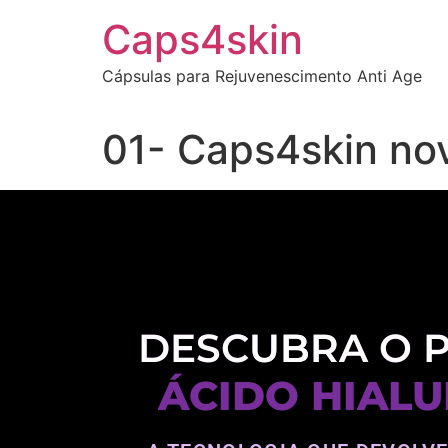
Caps4skin
Cápsulas para Rejuvenescimento Anti Age
01- Caps4skin nov
DESCUBRA O 
ÁCIDO HIALU