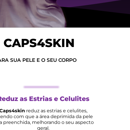
C
C
A
A
P
P
S
S
4
4
S
S
K
K
I
I
N
N
RA SUA PELE E O SEU CORPO
Reduz as Estrias e Celulites
Caps4skin
reduz as estrias e celulites,
zendo com que a área deprimida da pele
ja preenchida, melhorando o seu aspecto
geral.