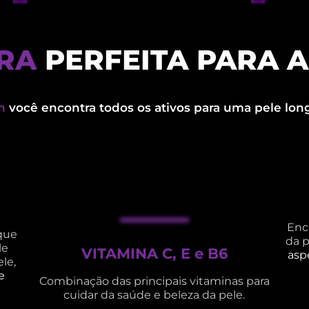
G
R
I
A
A
PERFEITA PARA A
n
você encontra todos os ativos para uma pele lon
Enc
que
da p
le
VITAMINA C, E e B6
asp
le,
e
Combinação das principais vitaminas para
cuidar da saúde e beleza da pele.