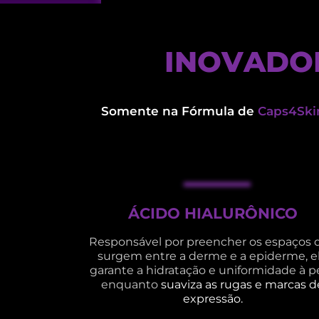
T
I
N
E
O
C
V
N
A
O
D
L
O
O
Somente na Fórmula de
Caps4Ski
ÁCIDO HIALURÔNICO
Responsável por preencher os espaços 
surgem entre a derme e a epiderme, e
garante a hidratação e uniformidade à pe
enquanto
suaviza as rugas e marcas d
expressão.