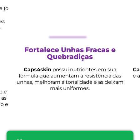
e (o
a,
.
Fortalece Unhas Fracas e
Quebradiças
Caps4skin
possui nutrientes em sua
Ca
fórmula que aumentam a resistência das
e 
unhas, melhoram a tonalidade e as deixam
mais uniformes.
o e
 as
do e