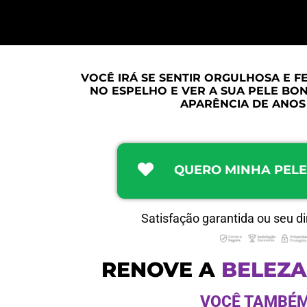
VOCÊ IRÁ SE SENTIR ORGULHOSA E F
NO ESPELHO E VER A SUA PELE BONI
APARÊNCIA DE ANOS
QUERO MINHA PELE
Satisfação garantida ou seu di
RENOVE A
B
B
E
E
L
L
E
E
Z
Z
A
A
VOCÊ TAMBÉM