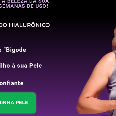
 A BELEZA DA SUA
SEMANAS DE USO!
DO HIALURÔNICO
e “Bigode
ilho à sua Pele
onfiante
INHA PELE