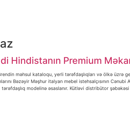
 az
İndi Hindistanın Premium Məkan
rendin məhsul kataloqu, yerli tərəfdaşlıqları və ölkə üzrə gen
larını Bəzəyir Məşhur italyan mebel istehsalçısının Cənub
a tərəfdaşlıq modelinə əsaslanır. Kütləvi distribütor şəbəkə