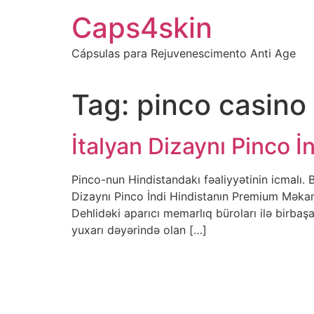
Ir
Caps4skin
para
o
Cápsulas para Rejuvenescimento Anti Age
conteúdo
Tag:
pinco casino
İtalyan Dizaynı Pinco 
Pinco-nun Hindistandakı fəaliyyətinin icmalı. B
Dizaynı Pinco İndi Hindistanın Premium Məkan
Dehlidəki aparıcı memarlıq büroları ilə birbaş
yuxarı dəyərində olan […]