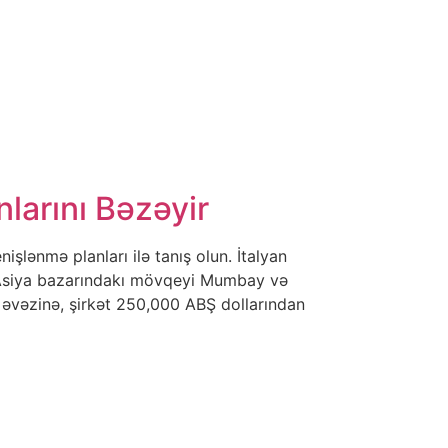
larını Bəzəyir
işlənmə planları ilə tanış olun. İtalyan
i Asiya bazarındakı mövqeyi Mumbay və
si əvəzinə, şirkət 250,000 ABŞ dollarından